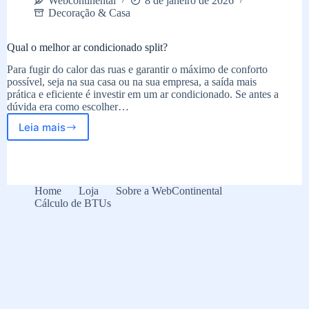
Webcontinental
8 de janeiro de 2026
Decoração & Casa
Qual o melhor ar condicionado split?
Para fugir do calor das ruas e garantir o máximo de conforto
possível, seja na sua casa ou na sua empresa, a saída mais
prática e eficiente é investir em um ar condicionado. Se antes a
dúvida era como escolher…
Leia mais
Qual
o
melhor
ar
condicionado
Home
Loja
Sobre a WebContinental
split?
Cálculo de BTUs