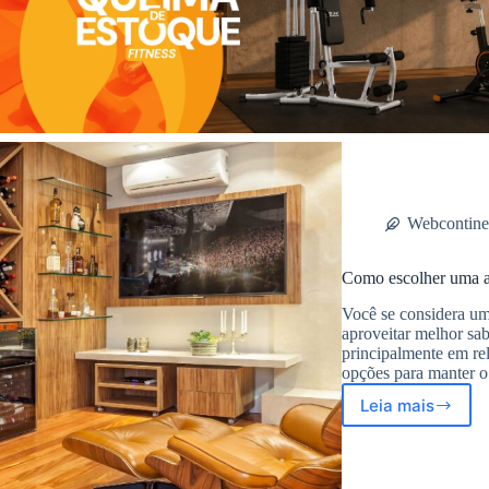
Webcontine
Como escolher uma a
Você se considera um
aproveitar melhor sab
principalmente em re
opções para manter 
Leia mais
Como
escolher
uma
adega?