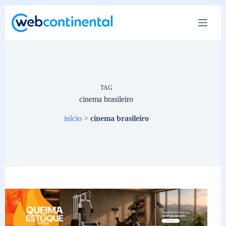
Pular
para
o
conteúdo
TAG
cinema brasileiro
início
>
cinema brasileiro