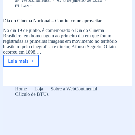
Webcontinental
8 de janeiro de 2026
Lazer
Dia do Cinema Nacional – Confira como aproveitar
No dia 19 de junho, é comemorado o Dia do Cinema
Brasileiro, em homenagem ao primeiro dia em que foram
registradas as primeiras imagens em movimento no território
brasileiro pelo cinegrafista e diretor, Afonso Segreto. O fato
ocorreu em 1898,…
Leia mais
Dia
do
Cinema
Nacional
–
Home
Loja
Sobre a WebContinental
Confira
Cálculo de BTUs
como
aproveitar