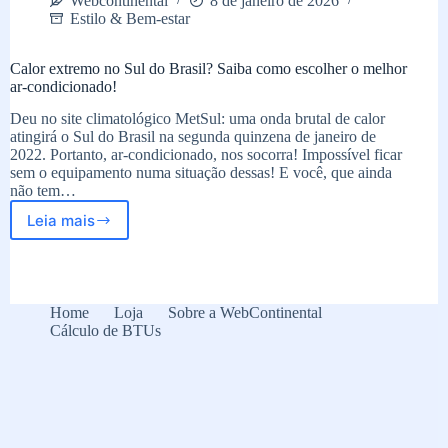
Webcontinental
8 de janeiro de 2026
Estilo & Bem-estar
Calor extremo no Sul do Brasil? Saiba como escolher o melhor
ar-condicionado!
Deu no site climatológico MetSul: uma onda brutal de calor
atingirá o Sul do Brasil na segunda quinzena de janeiro de
2022. Portanto, ar-condicionado, nos socorra! Impossível ficar
sem o equipamento numa situação dessas! E você, que ainda
não tem…
Leia mais
Calor
extremo
no
Sul
do
Home
Loja
Sobre a WebContinental
Brasil?
Cálculo de BTUs
Saiba
como
escolher
o
melhor
ar-