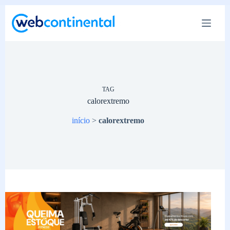
Pular
para
o
conteúdo
TAG
calorextremo
início
>
calorextremo