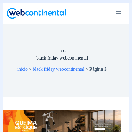
Pular
para
o
conteúdo
TAG
black friday webcontinental
início
>
black friday webcontinental
>
Página 3