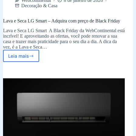
Webcontinental
8 de janeiro de 2026
Decoração & Casa
Lava e Seca LG Smart – Adquira com preço de Black Friday
Lava e Seca LG Smart A Black Friday da WebContinental está
incrível! E aproveitando as ofertas, você pode renovar a sua
casa e trazer mais praticidade para o seu dia a dia. A dica da
vez, é a Lava e Seca…
Leia mais
Lava
e
Seca
LG
Smart
–
Adquira
com
preço
de
Black
Friday