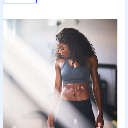
Ar-
Condicionado
Black:
Tendência
de
Estilo
e
Sofisticação