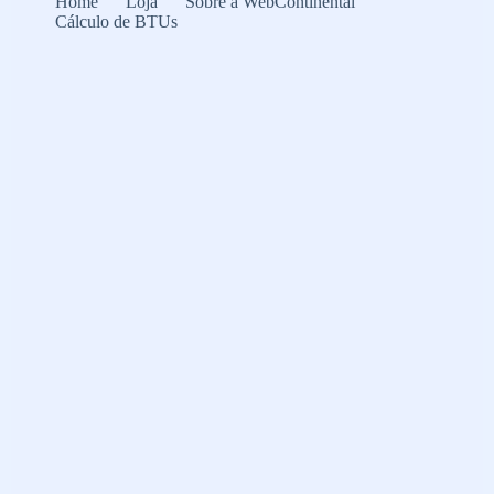
Home
Loja
Sobre a WebContinental
a
Cálculo de BTUs
Oster