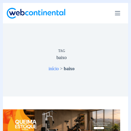
Pular
para
o
conteúdo
TAG
baixo
início
>
baixo