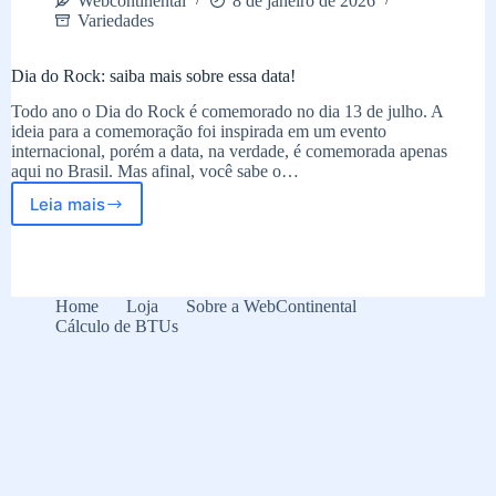
Webcontinental
8 de janeiro de 2026
Variedades
Dia do Rock: saiba mais sobre essa data!
Todo ano o Dia do Rock é comemorado no dia 13 de julho. A
ideia para a comemoração foi inspirada em um evento
internacional, porém a data, na verdade, é comemorada apenas
aqui no Brasil. Mas afinal, você sabe o…
Leia mais
Dia
do
Rock:
saiba
mais
Home
Loja
Sobre a WebContinental
sobre
Cálculo de BTUs
essa
data!