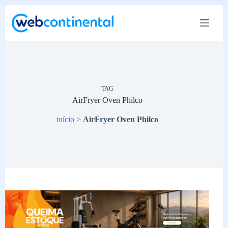
Pular
para
o
conteúdo
TAG
AirFryer Oven Philco
início
>
AirFryer Oven Philco