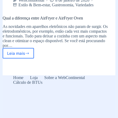
Webcontinental
8 de janeiro de 2026
Estilo & Bem-estar
,
Gastronomia
,
Variedades
Qual a diferença entre AirFryer e AirFryer Oven
As novidades em aparelhos eletrônicos não param de surgir. Os
eletrodomésticos, por exemplo, estão cada vez mais compactos
e funcionais. Tudo para deixar a cozinha com um aspecto mais
clean e otimizar o espaço disponível. Se você está procurando
por…
Leia mais
Qual
a
diferença
entre
AirFryer
Home
Loja
Sobre a WebContinental
e
Cálculo de BTUs
AirFryer
Oven