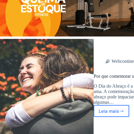
Webcontine
Por que comemorar o
O Dia do Abraço é a 
ama. A comemoração 
abraço pode impactar 
algumas…
Leia mais
Por
que
comemora
o