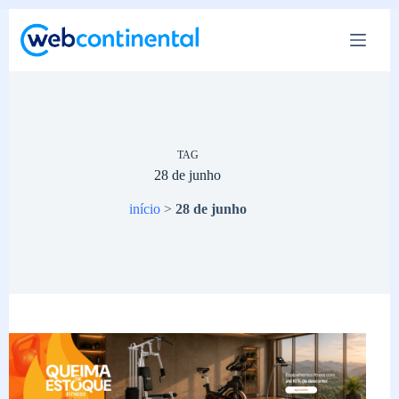
Pular
para
o
conteúdo
TAG
28 de junho
início
>
28 de junho