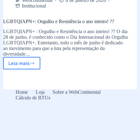
Webcontinental
8 de janeiro de 2026
Institucional
LGBTQIAPN+: Orgulho e Resistência o ano inteiro! ?️‍?
LGBTQIAPN+ : Orgulho e Resistência o ano inteiro! ?️‍? O dia
28 de junho, é conhecido como o Dia Internacional do Orgulho
LGBTQIAPN+. Entretanto, todo o mês de junho é dedicado
ao movimento para que a luta pela representação da
diversidade…
Leia mais
LGBTQIAPN+:
Orgulho
e
Resistência
o
Home
Loja
Sobre a WebContinental
ano
Cálculo de BTUs
inteiro!
?️‍?