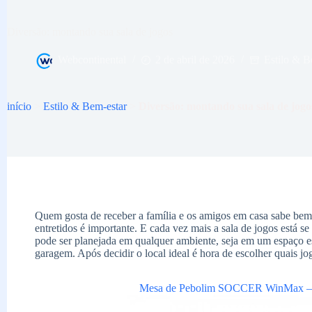
Diversão: montando sua sala de jogos
Webcontinental
2 de abril de 2026
Estilo & B
início
>
Estilo & Bem-estar
>
Diversão: montando sua sala de jogo
Quem gosta de receber a família e os amigos em casa sabe bem
entretidos é importante. E cada vez mais a sala de jogos está 
pode ser planejada em qualquer ambiente, seja em um espaço es
garagem. Após decidir o local ideal é hora de escolher quais jo
Mesa de Pebolim SOCCER WinMax 