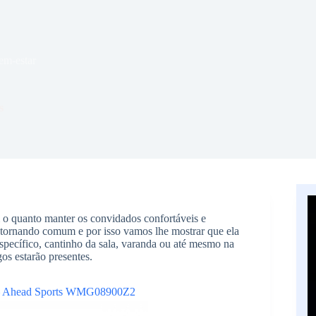
em-estar
s
 o quanto manter os convidados confortáveis e
se tornando comum e por isso vamos lhe mostrar que ela
pecífico, cantinho da sala, varanda ou até mesmo na
gos estarão presentes.
– Ahead Sports WMG08900Z2