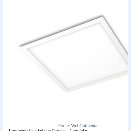
Fonte: WebCotinental
Luminária Instalada na Parede – Arandelas