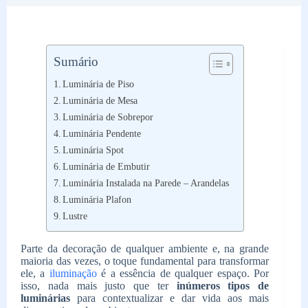
Sumário
Luminária de Piso
Luminária de Mesa
Luminária de Sobrepor
Luminária Pendente
Luminária Spot
Luminária de Embutir
Luminária Instalada na Parede – Arandelas
Luminária Plafon
Lustre
Parte da decoração de qualquer ambiente e, na grande
maioria das vezes, o toque fundamental para transformar
ele, a
iluminação
é a essência de qualquer espaço. Por
isso, nada mais justo que ter
inúmeros tipos de
luminárias
para contextualizar e dar vida aos mais