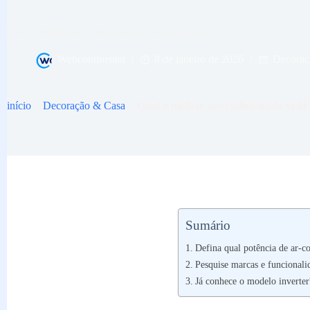
Qual o melhor ar-condicionado Split para mim?
Webcontinental
8 de janeiro de 2026
Decoraç
início
>
Decoração & Casa
>
Qual o melhor ar-condicionado Spli
Sumário
Defina qual potência de ar-co
Pesquise marcas e funcionali
Já conhece o modelo inverter