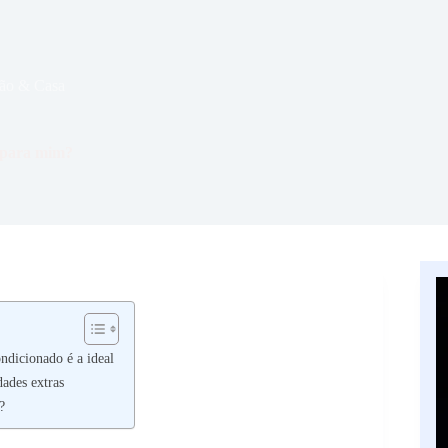
ão & Casa
t para mim?
ndicionado é a ideal
dades extras
?