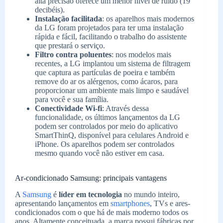
alta precisão oferece um menor nível de ruído (19
decibéis).
Instalação facilitada
: os aparelhos mais modernos
da LG foram projetados para ter uma instalação
rápida e fácil, facilitando o trabalho do assistente
que prestará o serviço.
Filtro contra poluentes
: nos modelos mais
recentes, a LG implantou um sistema de filtragem
que captura as partículas de poeira e também
remove do ar os alérgenos, como ácaros, para
proporcionar um ambiente mais limpo e saudável
para você e sua família.
Conectividade Wi-fi
: Através dessa
funcionalidade, os últimos lançamentos da LG
podem ser controlados por meio do aplicativo
SmartThinQ, disponível para celulares Android e
iPhone. Os aparelhos podem ser controlados
mesmo quando você não estiver em casa.
Ar-condicionado Samsung: principais vantagens
A
Samsung
é
líder em tecnologia
no mundo inteiro,
apresentando lançamentos em
smartphones
, TVs e ares-
condicionados com o que há de mais moderno todos os
anos. Altamente conceituada, a marca possui fábricas por