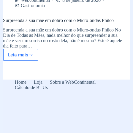
Webcontinental
8 de janeiro de 2026
Gastronomia
Surpreenda a sua mãe em dobro com o Micro-ondas Philco
Surpreenda a sua mãe em dobro com o Micro-ondas Philco No
Dia de Todas as Mães, nada melhor do que surpreender a sua
mãe e ver um sorriso no rosto dela, não é mesmo? Este é aquele
dia feito para…
Leia mais
Surpreenda
a
sua
mãe
em
Home
Loja
Sobre a WebContinental
dobro
Cálculo de BTUs
com
o
Micro-
ondas
Philco