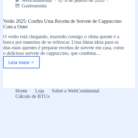
Webcontinental
8 de janeiro de 2026
Gastronomia
Verão 2025: Confira Uma Receita de Sorvete de Cappuccino
Com a Oster
O verão está chegando, trazendo consigo o clima quente e a
busca por maneiras de se refrescar. Uma ótima ideia para os
dias mais quentes é preparar receitas de sorvete em casa, como
o delicioso sorvete de cappuccino, que combina…
Leia mais
Verão
2025:
Confira
Uma
Receita
Home
Loja
Sobre a WebContinental
de
Cálculo de BTUs
Sorvete
de
Cappuccino
Com
a
Oster