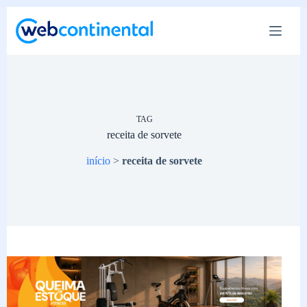
Pular
para
o
conteúdo
TAG
receita de sorvete
início
>
receita de sorvete