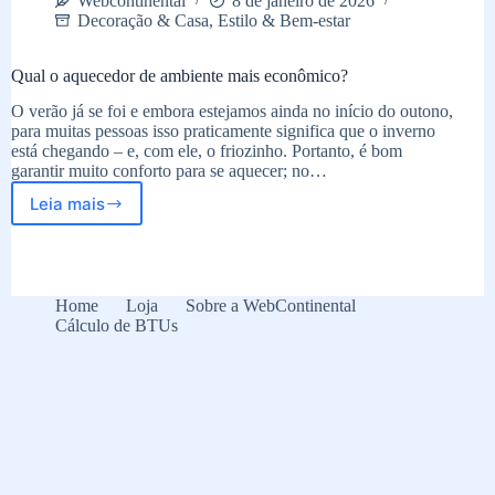
Webcontinental
8 de janeiro de 2026
Decoração & Casa
,
Estilo & Bem-estar
Qual o aquecedor de ambiente mais econômico?
O verão já se foi e embora estejamos ainda no início do outono,
para muitas pessoas isso praticamente significa que o inverno
está chegando – e, com ele, o friozinho. Portanto, é bom
garantir muito conforto para se aquecer; no…
Leia mais
Qual
o
aquecedor
de
ambiente
Home
Loja
Sobre a WebContinental
mais
Cálculo de BTUs
econômico?