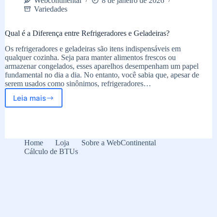
Webcontinental
8 de janeiro de 2026
Variedades
Qual é a Diferença entre Refrigeradores e Geladeiras?
Os refrigeradores e geladeiras são itens indispensáveis em
qualquer cozinha. Seja para manter alimentos frescos ou
armazenar congelados, esses aparelhos desempenham um papel
fundamental no dia a dia. No entanto, você sabia que, apesar de
serem usados como sinônimos, refrigeradores…
Leia mais
Qual
é
a
Diferença
entre
Home
Loja
Sobre a WebContinental
Refrigeradores
Cálculo de BTUs
e
Geladeiras?