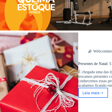
Webcontine
Presentes de Natal: 5
É chegada uma das ép
trocamos presentes 
conhecemos essas pes
acabamos ficando e
Leia mais
Presentes
de
Natal:
5