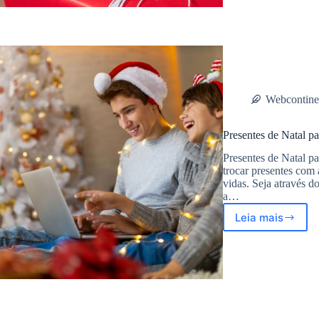
dicas
para
você
escolher!
Webcontine
Presentes de Natal p
Presentes de Natal p
trocar presentes com
vidas. Seja através 
a…
Leia mais
Presentes
de
Natal
para
quem
gosta
de
tecnologia