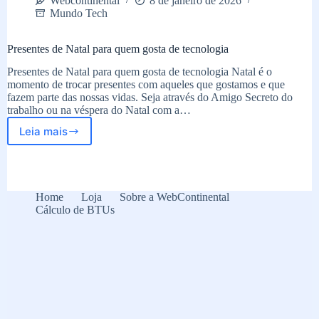
Webcontinental
8 de janeiro de 2026
Mundo Tech
Presentes de Natal para quem gosta de tecnologia
Presentes de Natal para quem gosta de tecnologia Natal é o
momento de trocar presentes com aqueles que gostamos e que
fazem parte das nossas vidas. Seja através do Amigo Secreto do
trabalho ou na véspera do Natal com a…
Leia mais
Presentes
de
Natal
para
quem
Home
Loja
Sobre a WebContinental
gosta
Cálculo de BTUs
de
tecnologia