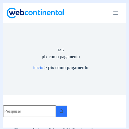
Pular
para
o
conteúdo
TAG
pix como pagamento
início
>
pix como pagamento
Sem
resultados