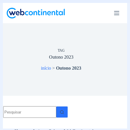
Pular
para
o
conteúdo
TAG
Outono 2023
início
>
Outono 2023
Sem
resultados