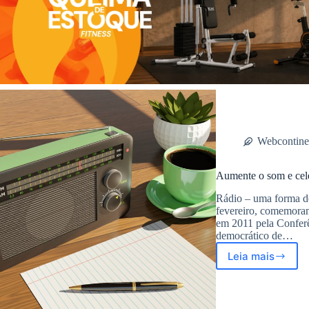
Webcontine
Aumente o som e cel
Rádio – uma forma d
fevereiro, comemoram
em 2011 pela Confe
democrático de…
Leia mais
Aumente
o
som
e