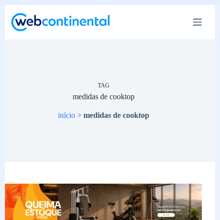
Pular
para
o
conteúdo
TAG
medidas de cooktop
início
>
medidas de cooktop