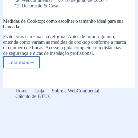
Webcontinental
16 de julho de 2026
Decoração & Casa
Medidas de Cooktop: como escolher o tamanho ideal para sua
bancada
Evite erros caros na sua reforma! Antes de furar o granito,
entenda como variam as medidas de cooktop conforme a marca
e o número de bocas. Acesse o guia completo com distâncias
de segurança e dicas de instalação profissional.
Leia mais
Medidas
de
Cooktop:
como
escolher
Home
Loja
Sobre a WebContinental
o
Cálculo de BTUs
tamanho
ideal
para
sua
bancada