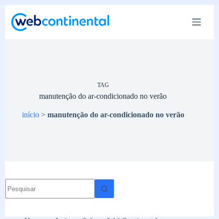
Pular
para
o
conteúdo
TAG
manutenção do ar-condicionado no verão
início
>
manutenção do ar-condicionado no verão
Sem
resultados