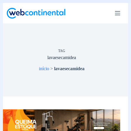
Pular
para
o
conteúdo
TAG
lavaesecamidea
início
>
lavaesecamidea