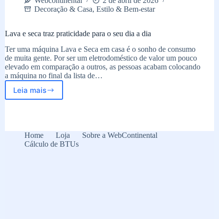
Webcontinental
2 de abril de 2026
Decoração & Casa
,
Estilo & Bem-estar
Lava e seca traz praticidade para o seu dia a dia
Ter uma máquina Lava e Seca em casa é o sonho de consumo
de muita gente. Por ser um eletrodoméstico de valor um pouco
elevado em comparação a outros, as pessoas acabam colocando
a máquina no final da lista de…
Leia mais
Lava
e
seca
traz
praticidade
Home
Loja
Sobre a WebContinental
para
Cálculo de BTUs
o
seu
dia
a
dia