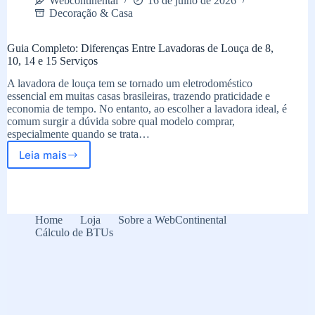
Webcontinental
16 de julho de 2026
Decoração & Casa
Guia Completo: Diferenças Entre Lavadoras de Louça de 8,
10, 14 e 15 Serviços
A lavadora de louça tem se tornado um eletrodoméstico
essencial em muitas casas brasileiras, trazendo praticidade e
economia de tempo. No entanto, ao escolher a lavadora ideal, é
comum surgir a dúvida sobre qual modelo comprar,
especialmente quando se trata…
Leia mais
Guia
Completo:
Diferenças
Entre
Lavadoras
Home
Loja
Sobre a WebContinental
de
Cálculo de BTUs
Louça
de
8,
10,
14
e