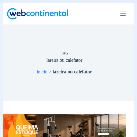
Pular
para
o
conteúdo
TAG
lareira ou calefator
início
>
lareira ou calefator