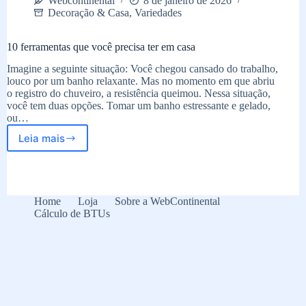
Webcontinental
8 de janeiro de 2026
Decoração & Casa
,
Variedades
10 ferramentas que você precisa ter em casa
Imagine a seguinte situação: Você chegou cansado do trabalho,
louco por um banho relaxante. Mas no momento em que abriu
o registro do chuveiro, a resistência queimou. Nessa situação,
você tem duas opções. Tomar um banho estressante e gelado,
ou…
Leia mais
10
ferramentas
que
você
precisa
Home
Loja
Sobre a WebContinental
ter
Cálculo de BTUs
em
casa