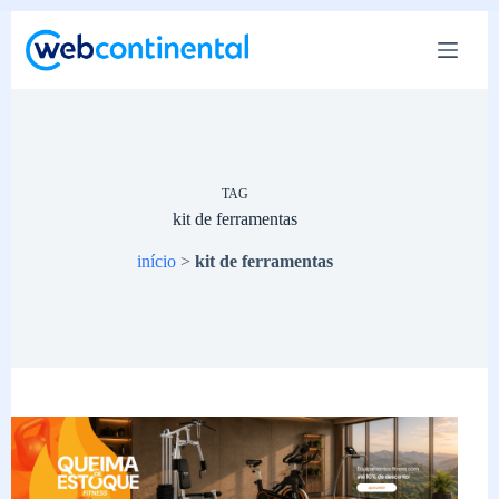
Pular
para
o
conteúdo
TAG
kit de ferramentas
início
>
kit de ferramentas