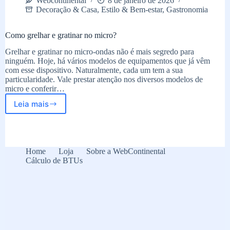
Webcontinental
8 de janeiro de 2026
Decoração & Casa
,
Estilo & Bem-estar
,
Gastronomia
Como grelhar e gratinar no micro?
Grelhar e gratinar no micro-ondas não é mais segredo para
ninguém. Hoje, há vários modelos de equipamentos que já vêm
com esse dispositivo. Naturalmente, cada um tem a sua
particularidade. Vale prestar atenção nos diversos modelos de
micro e conferir…
Leia mais
Como
grelhar
e
gratinar
no
Home
Loja
Sobre a WebContinental
micro?
Cálculo de BTUs