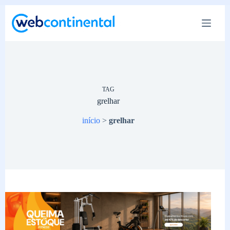
Pular
para
o
conteúdo
TAG
grelhar
início
>
grelhar