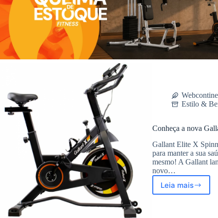
Webcontine
Estilo & Be
Conheça a nova Galla
Gallant Elite X Spin
para manter a sua saú
mesmo! A Gallant lan
novo…
Leia mais
Conheça
a
nova
Gallant