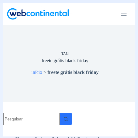
Pular
para
o
conteúdo
TAG
freete grátis black friday
início
>
freete grátis black friday
Sem
resultados