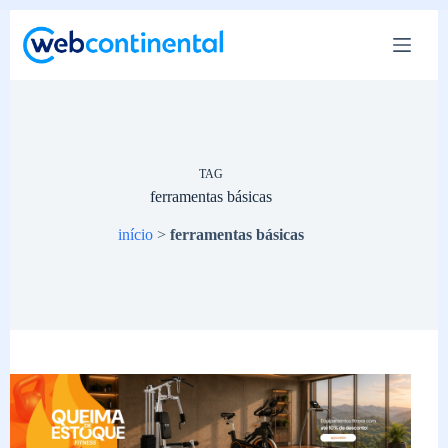
Pular
para
o
conteúdo
TAG
ferramentas básicas
início
>
ferramentas básicas