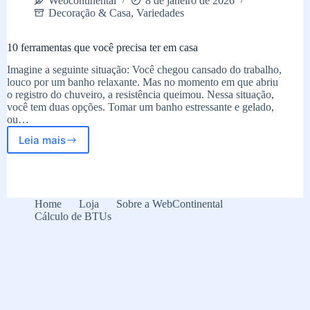
Webcontinental
8 de janeiro de 2026
Decoração & Casa
,
Variedades
10 ferramentas que você precisa ter em casa
Imagine a seguinte situação: Você chegou cansado do trabalho,
louco por um banho relaxante. Mas no momento em que abriu
o registro do chuveiro, a resistência queimou. Nessa situação,
você tem duas opções. Tomar um banho estressante e gelado,
ou…
Leia mais
10
ferramentas
que
você
precisa
Home
Loja
Sobre a WebContinental
ter
Cálculo de BTUs
em
casa