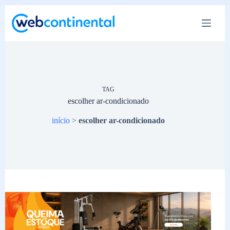
Pular
para
o
conteúdo
TAG
escolher ar-condicionado
início
>
escolher ar-condicionado