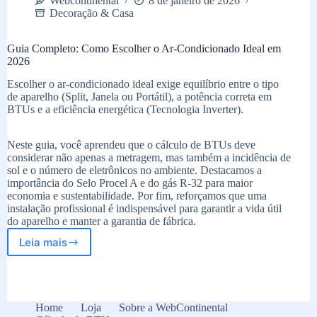
Webcontinental
8 de janeiro de 2026
Decoração & Casa
Guia Completo: Como Escolher o Ar-Condicionado Ideal em
2026
Escolher o ar-condicionado ideal exige equilíbrio entre o tipo
de aparelho (Split, Janela ou Portátil), a potência correta em
BTUs e a eficiência energética (Tecnologia Inverter).
Neste guia, você aprendeu que o cálculo de BTUs deve
considerar não apenas a metragem, mas também a incidência de
sol e o número de eletrônicos no ambiente. Destacamos a
importância do Selo Procel A e do gás R-32 para maior
economia e sustentabilidade. Por fim, reforçamos que uma
instalação profissional é indispensável para garantir a vida útil
do aparelho e manter a garantia de fábrica.
Leia mais
Guia
Completo:
Como
Escolher
o
Home
Loja
Sobre a WebContinental
Ar-