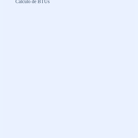
Cálculo de BTUs
Condicionado
Ideal
em
2026