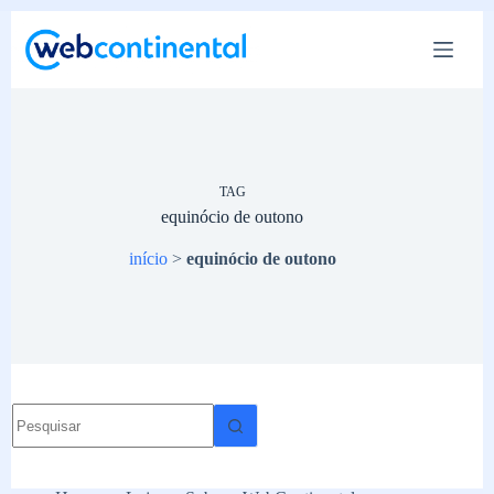
Pular
para
o
conteúdo
TAG
equinócio de outono
início
>
equinócio de outono
Sem
resultados