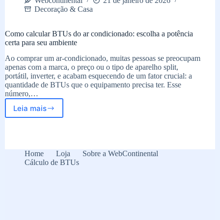
Webcontinental
21 de janeiro de 2026
Decoração & Casa
Como calcular BTUs do ar condicionado: escolha a potência
certa para seu ambiente
Ao comprar um ar-condicionado, muitas pessoas se preocupam
apenas com a marca, o preço ou o tipo de aparelho split,
portátil, inverter, e acabam esquecendo de um fator crucial: a
quantidade de BTUs que o equipamento precisa ter. Esse
número,…
Leia mais
Como
calcular
BTUs
do
ar
Home
Loja
Sobre a WebContinental
condicionado:
Cálculo de BTUs
escolha
a
potência
certa
para
seu