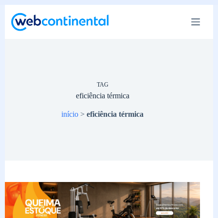
Pular
para
o
conteúdo
TAG
eficiência térmica
início
>
eficiência térmica