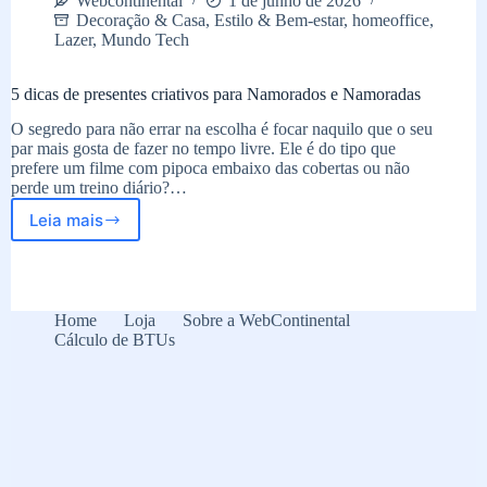
Webcontinental
1 de junho de 2026
Decoração & Casa
,
Estilo & Bem-estar
,
homeoffice
,
Lazer
,
Mundo Tech
5 dicas de presentes criativos para Namorados e Namoradas
O segredo para não errar na escolha é focar naquilo que o seu
par mais gosta de fazer no tempo livre. Ele é do tipo que
prefere um filme com pipoca embaixo das cobertas ou não
perde um treino diário?…
Leia mais
5
dicas
de
presentes
criativos
Home
Loja
Sobre a WebContinental
para
Cálculo de BTUs
Namorados
e
Namoradas