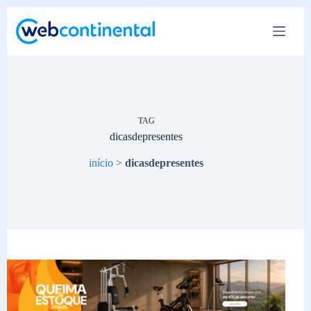
Pular
para
o
conteúdo
TAG
dicasdepresentes
início
>
dicasdepresentes