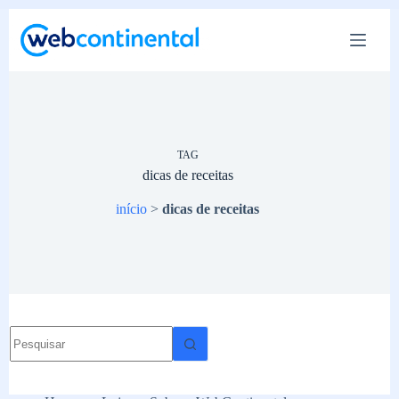
Pular
para
o
conteúdo
TAG
dicas de receitas
início
>
dicas de receitas
Sem
resultados