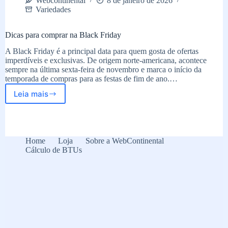
Webcontinental
8 de janeiro de 2026
Variedades
Dicas para comprar na Black Friday
A Black Friday é a principal data para quem gosta de ofertas
imperdíveis e exclusivas. De origem norte-americana, acontece
sempre na última sexta-feira de novembro e marca o início da
temporada de compras para as festas de fim de ano.…
Leia mais
Dicas
para
comprar
na
Black
Home
Loja
Sobre a WebContinental
Friday
Cálculo de BTUs