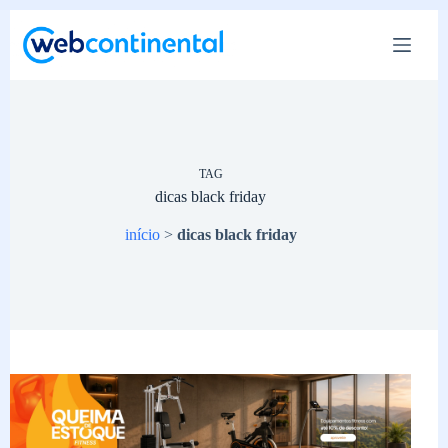
Pular
para
o
conteúdo
TAG
dicas black friday
início
>
dicas black friday