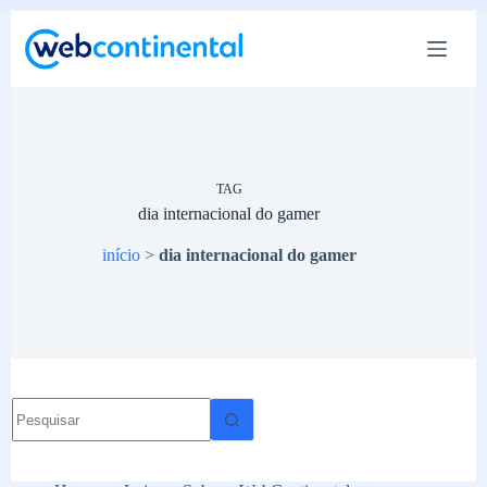
Pular
para
o
conteúdo
TAG
dia internacional do gamer
início
>
dia internacional do gamer
Sem
resultados