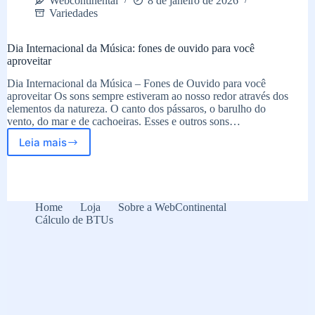
Webcontinental
8 de janeiro de 2026
Variedades
Dia Internacional da Música: fones de ouvido para você
aproveitar
Dia Internacional da Música – Fones de Ouvido para você
aproveitar Os sons sempre estiveram ao nosso redor através dos
elementos da natureza. O canto dos pássaros, o barulho do
vento, do mar e de cachoeiras. Esses e outros sons…
Leia mais
Dia
Internacional
da
Música:
fones
Home
Loja
Sobre a WebContinental
de
Cálculo de BTUs
ouvido
para
você
aproveitar