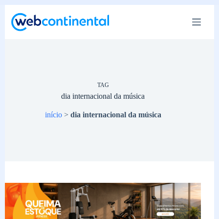
Pular
para
o
conteúdo
TAG
dia internacional da música
início
>
dia internacional da música