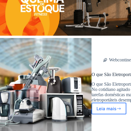
Webcontine
O que São Eletroport
O que São Eletroport
No cotidiano agitado 
tarefas domésticas mai
eletroportáteis des
Leia mais
O
que
São
Eletroport