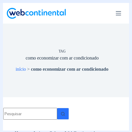
Pular
para
o
conteúdo
TAG
como economizar com ar condicionado
início
>
como economizar com ar condicionado
Sem
resultados