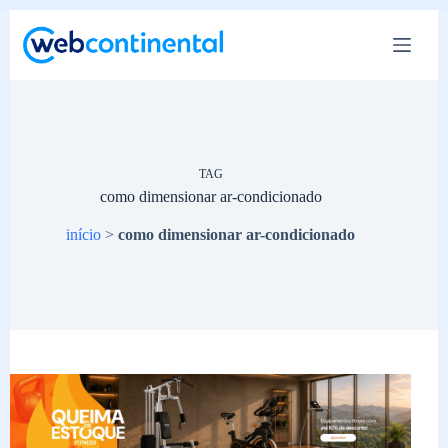
Pular
para
o
conteúdo
TAG
como dimensionar ar-condicionado
início
>
como dimensionar ar-condicionado