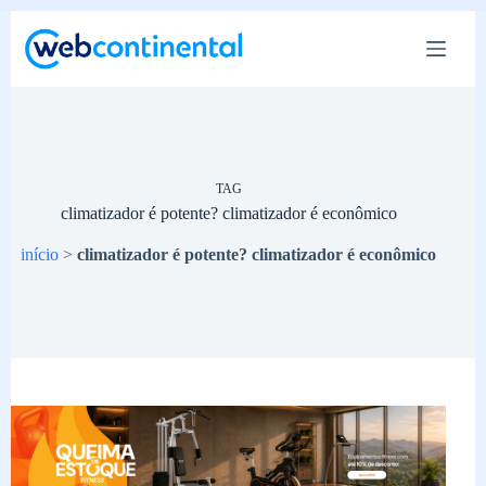
Pular
para
o
conteúdo
TAG
climatizador é potente? climatizador é econômico
início
>
climatizador é potente? climatizador é econômico