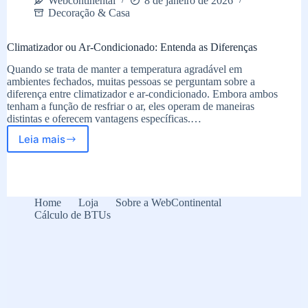
Webcontinental
8 de janeiro de 2026
Decoração & Casa
Climatizador ou Ar-Condicionado: Entenda as Diferenças
Quando se trata de manter a temperatura agradável em
ambientes fechados, muitas pessoas se perguntam sobre a
diferença entre climatizador e ar-condicionado. Embora ambos
tenham a função de resfriar o ar, eles operam de maneiras
distintas e oferecem vantagens específicas.…
Leia mais
Climatizador
ou
Ar-
Condicionado:
Entenda
Home
Loja
Sobre a WebContinental
as
Cálculo de BTUs
Diferenças