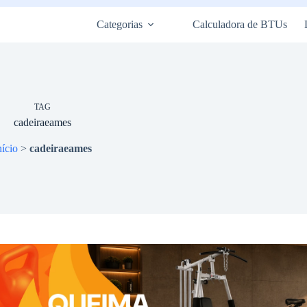
Categorias
Calculadora de BTUs
TAG
cadeiraeames
nício
>
cadeiraeames