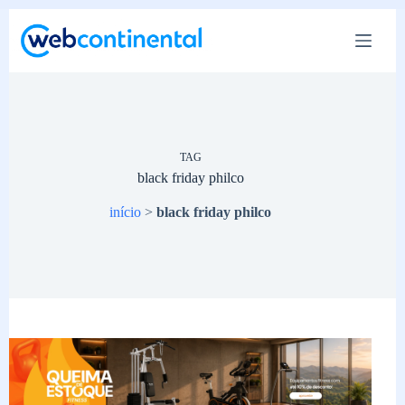
Pular
para
o
conteúdo
TAG
black friday philco
início
>
black friday philco