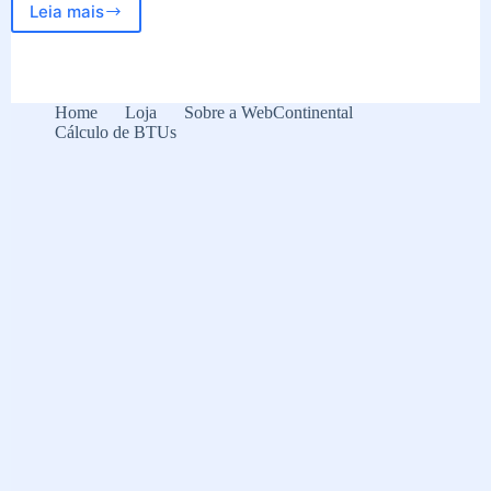
Leia mais
Guia
Completo
para
Escolher
a
Home
Loja
Sobre a WebContinental
Adega
Cálculo de BTUs
Com
o
Melhor
Custo-
Benefício