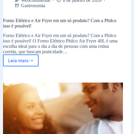
Webcontinental
8 de janeiro de 2026
Gastronomia
Forno Elétrico e Air Fryer em um só produto? Com a Philco
isso é possível!
Forno Elétrico e Air Fryer em um só produto? Com a Philco
isso é possível! O Forno Elétrico Philco Air Fryer 40L é uma
escolha ideal para o dia a dia de pessoas com uma rotina
corrida, que buscam praticidade…
Leia mais
Forno
Elétrico
e
Air
Fryer
em
um
só
produto?
Com
a
Philco
isso