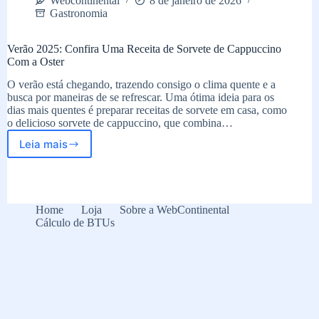
Webcontinental
8 de janeiro de 2026
Gastronomia
Verão 2025: Confira Uma Receita de Sorvete de Cappuccino
Com a Oster
O verão está chegando, trazendo consigo o clima quente e a
busca por maneiras de se refrescar. Uma ótima ideia para os
dias mais quentes é preparar receitas de sorvete em casa, como
o delicioso sorvete de cappuccino, que combina…
Leia mais
Verão
2025:
Confira
Uma
Receita
Home
Loja
Sobre a WebContinental
de
Cálculo de BTUs
Sorvete
de
Cappuccino
Com
a
Oster