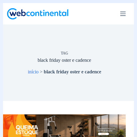
Pular
para
o
conteúdo
TAG
black friday oster e cadence
início
>
black friday oster e cadence