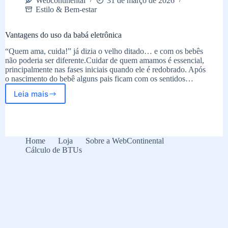
Webcontinental
31 de março de 2026
Estilo & Bem-estar
Vantagens do uso da babá eletrônica
“Quem ama, cuida!” já dizia o velho ditado… e com os bebês
não poderia ser diferente.Cuidar de quem amamos é essencial,
principalmente nas fases iniciais quando ele é redobrado. Após
o nascimento do bebê alguns pais ficam com os sentidos…
Leia mais
Vantagens
do
uso
da
babá
Home
Loja
Sobre a WebContinental
eletrônica
Cálculo de BTUs