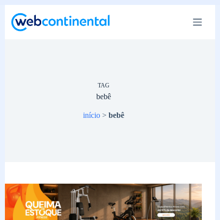
Pular
para
o
conteúdo
TAG
bebê
início
>
bebê