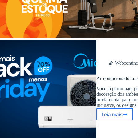
Webcontine
Ar-condicionado: a p
Você já parou para p
decoração dos ambient
fundamental para um 
Inclusive, os design
Leia mais
Ar-
condicion
a
peça-