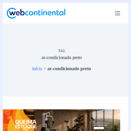
Pular
para
o
conteúdo
TAG
ar-condicionado preto
início
>
ar-condicionado preto