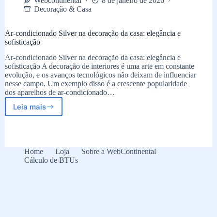
Webcontinental
8 de janeiro de 2026
Decoração & Casa
Ar-condicionado Silver na decoração da casa: elegância e
sofisticação
Ar-condicionado Silver na decoração da casa: elegância e
sofisticação A decoração de interiores é uma arte em constante
evolução, e os avanços tecnológicos não deixam de influenciar
nesse campo. Um exemplo disso é a crescente popularidade
dos aparelhos de ar-condicionado…
Leia mais
Ar-
condicionado
Silver
na
decoração
Home
Loja
Sobre a WebContinental
da
Cálculo de BTUs
casa:
elegância
e
sofisticação